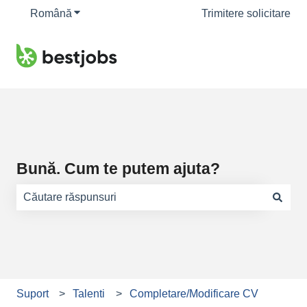
Română
Afișare submeniu pentru traduceri
Trimitere solicitare
Bună. Cum te putem ajuta?
Nu există sugestii din cauză că este gol câmpul de căuta
Suport
Talenti
Completare/Modificare CV