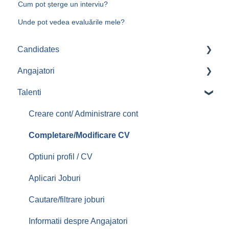
Cum pot șterge un interviu?
Unde pot vedea evaluările mele?
Candidates
Angajatori
Aplicari job-uri
Talenti
Creare/ Administrare cont
Postare anunturi
Creare cont/ Administrare cont
Gestionare anunturi promovate
Completare/Modificare CV
Gestionare Cv-uri
Optiuni profil / CV
Contactarea candidatilor
Aplicari Joburi
Servicii/ Oferta
Cautare/filtrare joburi
Comenzi / Facturi
Informatii despre Angajatori