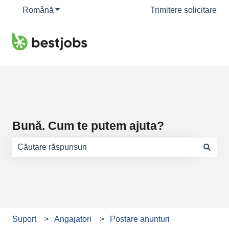
Română
Afișare submeniu pentru traduceri
Trimitere solicitare
Bună. Cum te putem ajuta?
Nu există sugestii din cauză că este gol câmpul de căuta
Suport
Angajatori
Postare anunturi