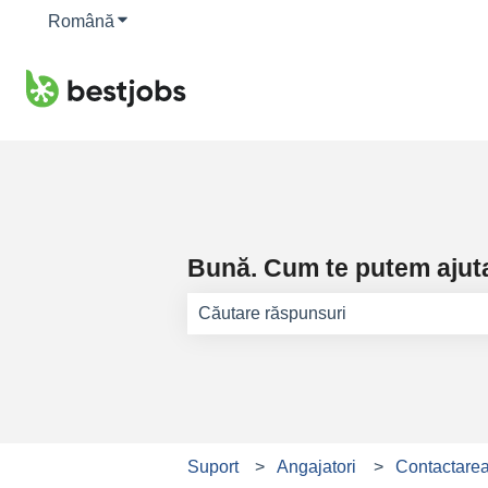
Română
Afișare submeniu pentru traduceri
Bună. Cum te putem ajut
Nu există sugestii din cauză că este
Suport
Angajatori
Contactarea