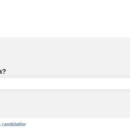
a?
 gol câmpul de căutare.
 candidatilor