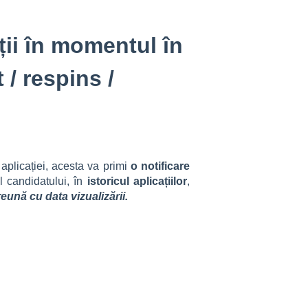
ții în momentul în
 / respins /
 aplicației, acesta va primi
o notificare
l candidatului, în
istoricul aplicațiilor
,
reună cu data vizualizării.