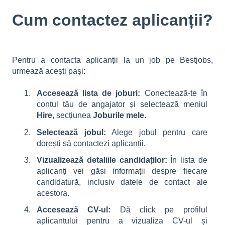
Cum contactez aplicanții?
Pentru a contacta aplicanții la un job pe Bestjobs,
urmează acești pași:
Accesează lista de joburi:
Conectează-te în
contul tău de angajator și selectează meniul
Hire
, secțiunea
Joburile mele
.
Selectează jobul:
Alege jobul pentru care
dorești să contactezi aplicanții.
Vizualizează detaliile candidaților:
În lista de
aplicanți vei găsi informații despre fiecare
candidatură, inclusiv datele de contact ale
acestora.
Accesează CV-ul:
Dă click pe profilul
aplicantului pentru a vizualiza CV-ul și