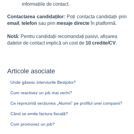
informațiile de contact.
Contactarea candidaților:
Poți contacta candidații prin
email
,
telefon
sau prin
mesaje directe
în platformă.
Notă:
Pentru candidații recomandați pasivi, afișarea
datelor de contact implică un cost de
10 credite/CV
.
Articole asociate
Unde găsesc interviurile Bestjobs?
Cum reactivez un job mai vechi?
Ce reprezintă secțiunea „Alumni” pe profilul unei companii?
Când se emite factura fiscală?
Cum promovez un job?