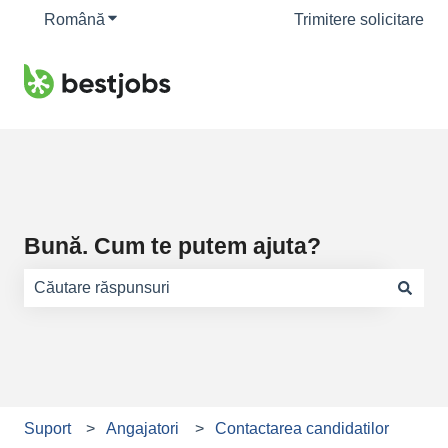
Română
Afișare submeniu pentru traduceri
Trimitere solicitare
Bună. Cum te putem ajuta?
Nu există sugestii din cauză că este gol câmpul de căuta
Suport
Angajatori
Contactarea candidatilor