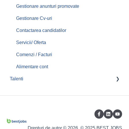
Gestionare anunturi promovate
Gestionare Cv-uri
Contactarea candidatilor
Servicii/ Oferta
Comenzi / Facturi
Alimentare cont
Talenti
Creare cont/ Administrare cont
Completare/Modificare CV
Optiuni profil / CV
Aplicari Joburi
Drepturi de autor © 2026, © 2025 BEST JOBS