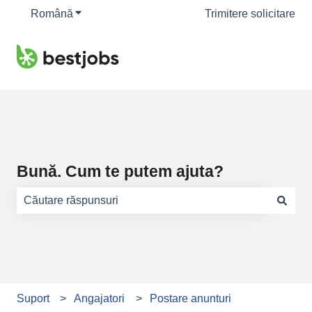
Română
Afișare submeniu pentru traduceri
Trimitere solicitare
Bună. Cum te putem ajuta?
Nu există sugestii din cauză că este gol câmpul de căuta
Suport
Angajatori
Postare anunturi